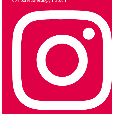
compurescatesas@gmail.com